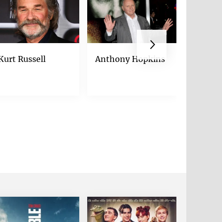
Kurt Russell
Anthony Hopkins
Maria 