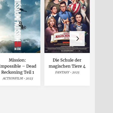
Mission:
Die Schule der
One Ba
Impossible – Dead
magischen Tiere 4
An
Reckoning Teil 1
FANTASY • 2025
ACTI
ACTIONFILM • 2023