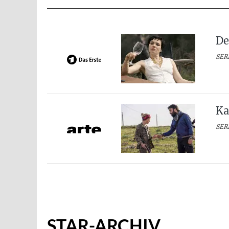
De
SERI
Ka
SER
STAR-ARCHIV