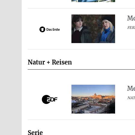
Mo
FER
Natur + Reisen
Me
NAT
Serie