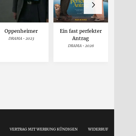
Oppenheimer
Ein fast perfekter
The 
Antrag
DRAMA • 2023
KOMÖD
DRAMA • 2026
VERTRAG MIT WERBUNG KÜNDIGEN
WIDERRUF